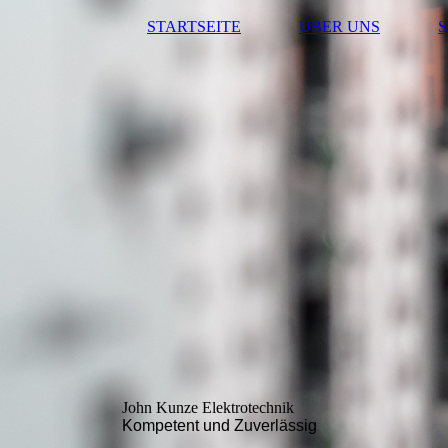
STARTSEITE
ÜBER UNS
S
John K
unze Elektrotechnik
Kompetent und Zuverlässig